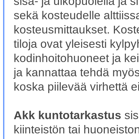
sisä- ja ulkopuolella ja 
sekä kosteudelle alttiiss
kosteusmittaukset. Kosteu
tiloja ovat yleisesti kylp
kodinhoitohuoneet ja kei
ja kannattaa tehdä myö
koska piilevää virhettä e
Akk kuntotarkastus
sis
kiinteistön tai huoneist