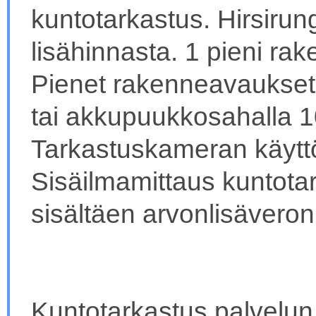
kuntotarkastus. Hirsirun
lisähinnasta. 1 pieni ra
Pienet rakenneavaukset 
tai akkupuukkosahalla 10
Tarkastuskameran käyttö 
Sisäilmamittaus kuntot
sisältäen arvonlisäveron
Kuntotarkastus palvelun