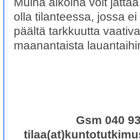
Muina aikoina voit jättä
olla tilanteessa, jossa e
päältä tarkkuutta vaativ
maanantaista lauantaihi
Gsm 040 9
tilaa(at)kuntotutki