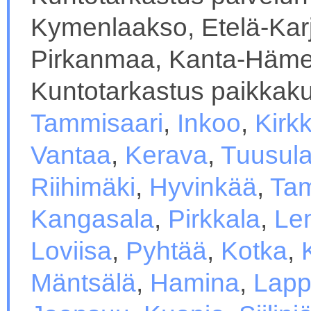
Kymenlaakso, Etelä-Karj
Pirkanmaa, Kanta-Häme 
Kuntotarkastus paikkaku
Tammisaari
,
Inkoo
,
Kirk
Vantaa
,
Kerava
,
Tuusul
Riihimäki
,
Hyvinkää
,
Ta
Kangasala
,
Pirkkala
,
Le
Loviisa
,
Pyhtää
,
Kotka
,
Mäntsälä
,
Hamina
,
Lapp