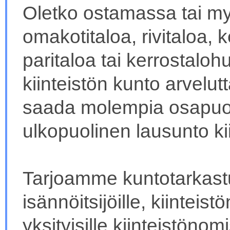
Oletko ostamassa tai 
omakotitaloa, rivitaloa,
paritaloa tai kerrostalo
kiinteistön kunto arvelutt
saada molempia osapuol
ulkopuolinen lausunto ki
Tarjoamme kuntotarkastu
isännöitsijöille, kiinteistö
yksityisille kiinteistönomi