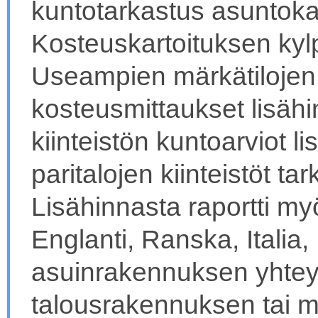
kuntotarkastus asuntok
Kosteuskartoituksen kyl
Useampien märkätilojen
kosteusmittaukset lisähi
kiinteistön kuntoarviot li
paritalojen kiinteistöt tar
Lisähinnasta raportti myö
Englanti, Ranska, Italia
asuinrakennuksen yhte
talousrakennuksen tai 