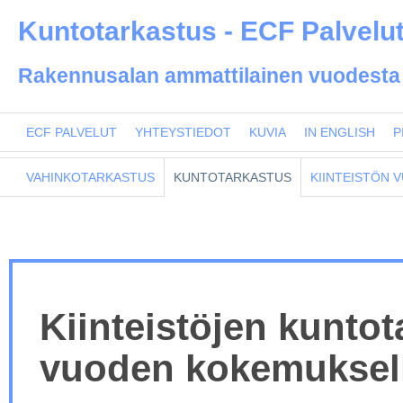
Kuntotarkastus - ECF Palvelu
Rakennusalan ammattilainen vuodesta
ECF PALVELUT
YHTEYSTIEDOT
KUVIA
IN ENGLISH
P
VAHINKOTARKASTUS
KUNTOTARKASTUS
KIINTEISTÖN 
Kiinteistöjen kuntot
vuoden kokemuksel