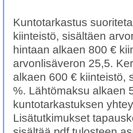
Kuntotarkastus suoritet
kiinteistö, sisältäen arv
hintaan alkaen 800 € kiin
arvonlisäveron 25,5. Ker
alkaen 600 € kiinteistö,
%. Lähtömaksu alkaen 
kuntotarkastuksen yhtey
Lisätutkimukset tapauskoh
sisältää pdf tulosteen a