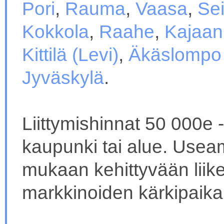
Pori
,
Rauma
,
Vaasa
,
Sei
Kokkola
,
Raahe
,
Kajaani
Kittilä (Levi)
,
Äkäslompo 
Jyväskylä
.
Liittymishinnat 50 000e 
kaupunki tai alue. Usea
mukaan kehittyvään liik
markkinoiden kärkipaika