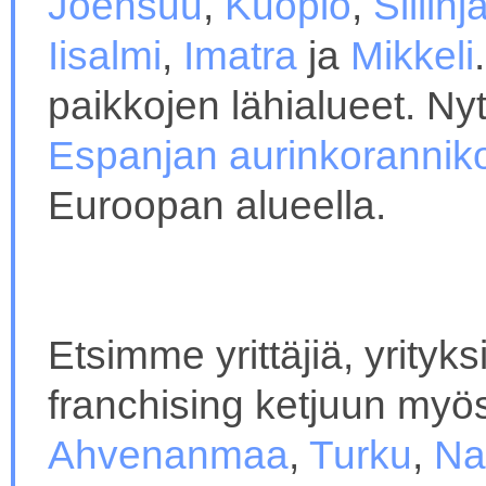
Joensuu
,
Kuopio
,
Siilinj
Iisalmi
,
Imatra
ja
Mikkeli
paikkojen lähialueet. N
Espanjan aurinkoranniko
Euroopan alueella.
Etsimme yrittäjiä, yrityksi
franchising ketjuun myös 
Ahvenanmaa
,
Turku
,
Na