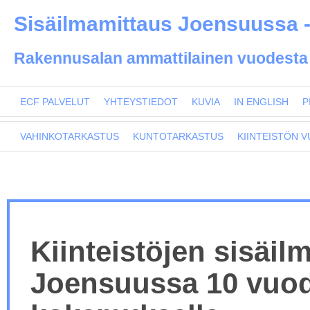
Sisäilmamittaus Joensuussa -
Rakennusalan ammattilainen vuodesta
ECF PALVELUT
YHTEYSTIEDOT
KUVIA
IN ENGLISH
P
VAHINKOTARKASTUS
KUNTOTARKASTUS
KIINTEISTÖN 
Kiinteistöjen sisäil
Joensuussa 10 vuo