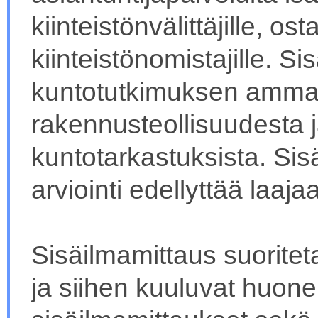
kiinteistönvälittäjille, ost
kiinteistönomistajille. S
kuntotutkimuksen ammat
rakennusteollisuudesta
kuntotarkastuksista. Sis
arviointi edellyttää laaj
Sisäilmamittaus suoritet
ja siihen kuuluvat huone