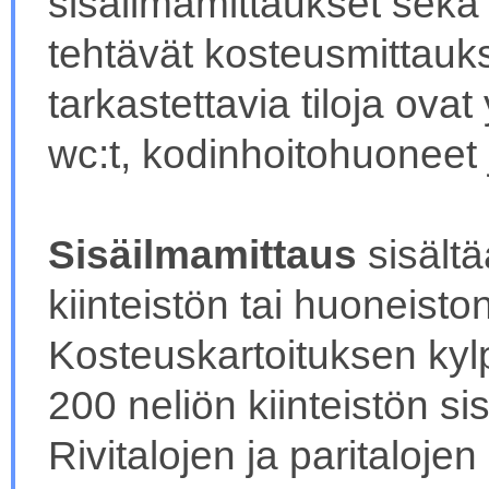
sisäilmamittaukset sekä k
tehtävät kosteusmittaukse
tarkastettavia tiloja ova
wc:t, kodinhoitohuoneet ja
Sisäilmamittaus
sisält
kiinteistön tai huoneist
Kosteuskartoituksen kyl
200 neliön kiinteistön si
Rivitalojen ja paritalojen 