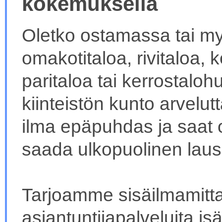
kokemuksella
Oletko ostamassa tai 
omakotitaloa, rivitaloa,
paritaloa tai kerrostalo
kiinteistön kunto arvelut
ilma epäpuhdas ja saat oi
saada ulkopuolinen lausu
Tarjoamme sisäilmamitt
asiantuntijapalveluita isän