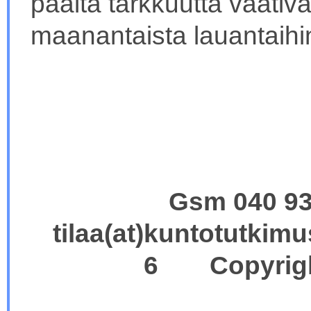
päältä tarkkuutta vaativ
maanantaista lauantaihi
Gsm 040 9
tilaa(at)kuntotutki
6 Copyright