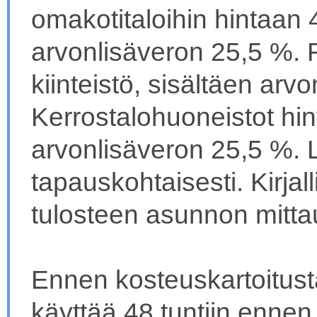
omakotitaloihin hintaan 4
arvonlisäveron 25,5 %. R
kiinteistö, sisältäen arv
Kerrostalohuoneistot hint
arvonlisäveron 25,5 %. 
tapauskohtaisesti. Kirjall
tulosteen asunnon mittau
Ennen kosteuskartoitust
käyttää 48 tuntiin ennen 