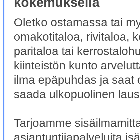
kokemuksella
Oletko ostamassa tai 
omakotitaloa, rivitaloa,
paritaloa tai kerrostalo
kiinteistön kunto arvelut
ilma epäpuhdas ja saat oi
saada ulkopuolinen lausu
Tarjoamme sisäilmamitt
asiantuntijapalveluita isän