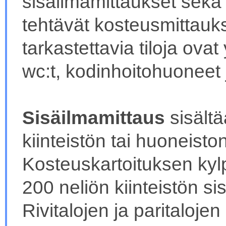
sisäilmamittaukset sekä k
tehtävät kosteusmittaukse
tarkastettavia tiloja ova
wc:t, kodinhoitohuoneet ja
Sisäilmamittaus
sisält
kiinteistön tai huoneist
Kosteuskartoituksen kyl
200 neliön kiinteistön si
Rivitalojen ja paritalojen 