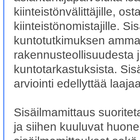
kiinteistönvälittäjille, ost
kiinteistönomistajille. S
kuntotutkimuksen ammat
rakennusteollisuudesta
kuntotarkastuksista. Sis
arviointi edellyttää laaj
Sisäilmamittaus suoritet
ja siihen kuuluvat huone