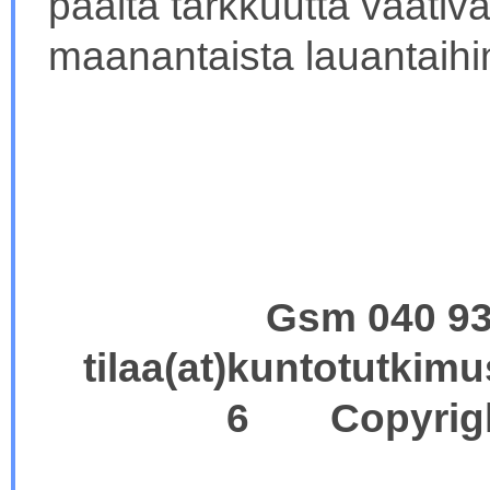
päältä tarkkuutta vaativ
maanantaista lauantaihi
Gsm 040 9
tilaa(at)kuntotutki
6 Copyright