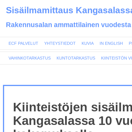
Sisäilmamittaus Kangasalassa
Rakennusalan ammattilainen vuodesta
ECF PALVELUT
YHTEYSTIEDOT
KUVIA
IN ENGLISH
P
VAHINKOTARKASTUS
KUNTOTARKASTUS
KIINTEISTÖN 
Kiinteistöjen sisäil
Kangasalassa 10 v