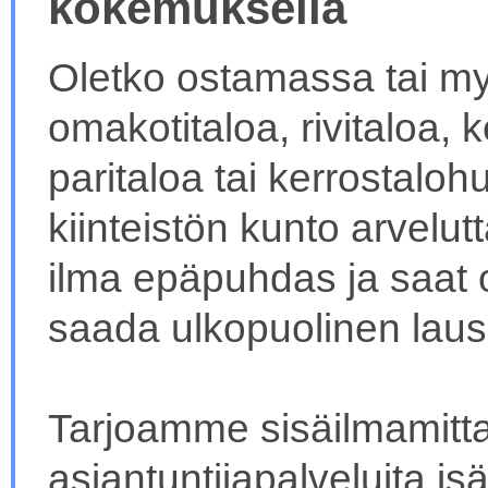
kokemuksella
Oletko ostamassa tai 
omakotitaloa, rivitaloa,
paritaloa tai kerrostalo
kiinteistön kunto arvelut
ilma epäpuhdas ja saat oi
saada ulkopuolinen lausu
Tarjoamme sisäilmamitt
asiantuntijapalveluita isän