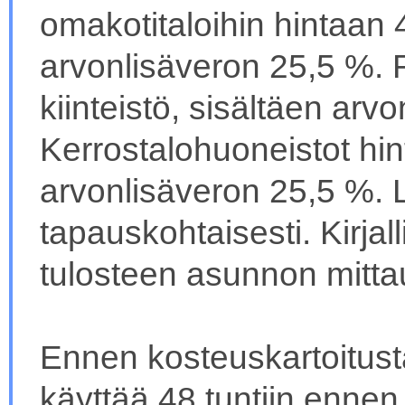
omakotitaloihin hintaan 4
arvonlisäveron 25,5 %. R
kiinteistö, sisältäen arv
Kerrostalohuoneistot hint
arvonlisäveron 25,5 %. 
tapauskohtaisesti. Kirjall
tulosteen asunnon mittau
Ennen kosteuskartoitust
käyttää 48 tuntiin ennen 