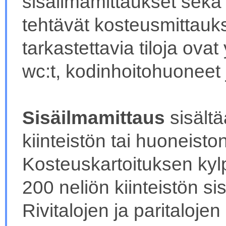
sisäilmamittaukset sekä k
tehtävät kosteusmittaukse
tarkastettavia tiloja ova
wc:t, kodinhoitohuoneet ja
Sisäilmamittaus
sisält
kiinteistön tai huoneist
Kosteuskartoituksen kyl
200 neliön kiinteistön si
Rivitalojen ja paritalojen 