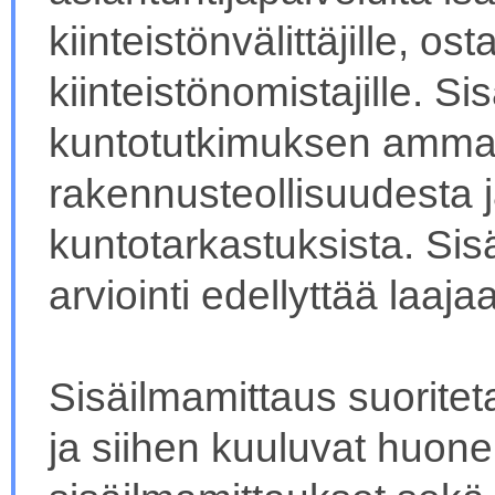
kiinteistönvälittäjille, ost
kiinteistönomistajille. S
kuntotutkimuksen ammat
rakennusteollisuudesta
kuntotarkastuksista. Sis
arviointi edellyttää laaj
Sisäilmamittaus suoritet
ja siihen kuuluvat huone