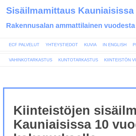
Sisäilmamittaus Kauniaisissa 
Rakennusalan ammattilainen vuodesta
ECF PALVELUT
YHTEYSTIEDOT
KUVIA
IN ENGLISH
P
VAHINKOTARKASTUS
KUNTOTARKASTUS
KIINTEISTÖN 
Kiinteistöjen sisäil
Kauniaisissa 10 vu