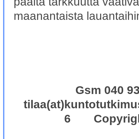
päältä tarkkuutta vaativ
maanantaista lauantaihi
Gsm 040 9
tilaa(at)kuntotutki
6 Copyright